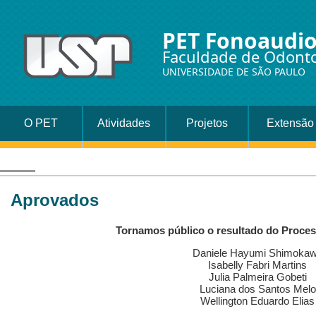
PET Fonoaudio
Faculdade de Odonto
UNIVERSIDADE DE SÃO PAULO
O PET
Atividades
Projetos
Extensão
Universitári
Promoção 
Aprovados
Saúde
Tornamos público o resultado do Proces
Daniele Hayumi Shimoka
Isabelly Fabri Martins
Julia Palmeira Gobeti
Luciana dos Santos Melo
Wellington Eduardo Elias