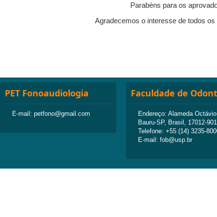
Parabéns para os aprovado
Agradecemos o interesse de todos os p
PET Fonoaudiologia
Faculdade de Odont
E-mail: petfono@gmail.com
Endereço: Alameda Octávio P
Bauru-SP, Brasil, 17012-901
Telefone: +55 (14) 3235-800
E-mail: fob@usp.br