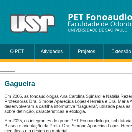
PET Fonoaudio
Faculdade de Odonto
UNIVERSIDADE DE SÃO PAULO
O PET
Atividades
Projetos
Extensão
Universitári
Promoção 
Gagueira
Saúde
Em 2006, as fonoaudiólogas Ana Carolina Spinardi e Natália Rezen
Professoras Dra. Simone Aparecida Lopes-Herreira e Dra. Maria
desenvolveram a cartilha informativa ”Gagueira”, utilizada para a
sobre definição, características e etiologia.
Em 2025, os integrantes do grupo PET Fonoaudiologia, sob tutoria
Blasca e orientação da Profa. Dra. Simone Aparecida Lopes-Herre
científicas e o design do material.