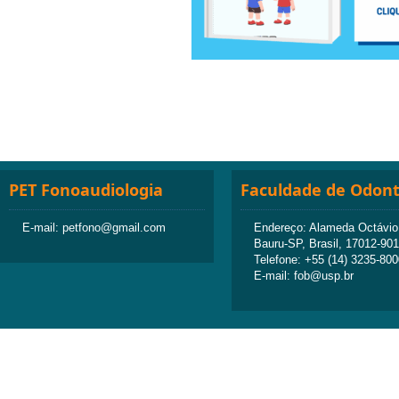
PET Fonoaudiologia
Faculdade de Odont
E-mail: petfono@gmail.com
Endereço: Alameda Octávio P
Bauru-SP, Brasil, 17012-901
Telefone: +55 (14) 3235-800
E-mail: fob@usp.br