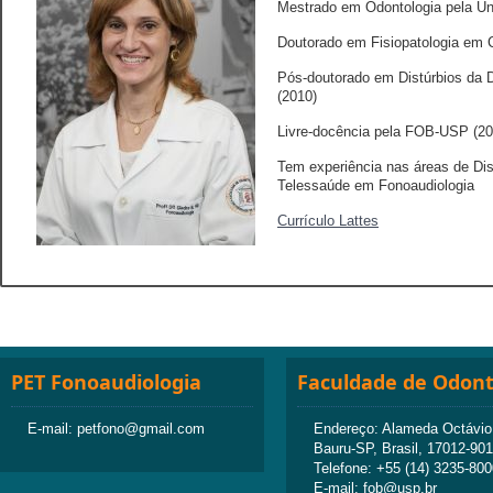
Mestrado em Odontologia pela U
Doutorado em Fisiopatologia em 
Pós-doutorado em Distúrbios da D
(2010)
Livre-docência pela FOB-USP (20
Tem experiência nas áreas de Disf
Telessaúde em Fonoaudiologia
Currículo Lattes
PET Fonoaudiologia
Faculdade de Odont
E-mail: petfono@gmail.com
Endereço: Alameda Octávio P
Bauru-SP, Brasil, 17012-901
Telefone: +55 (14) 3235-800
E-mail: fob@usp.br