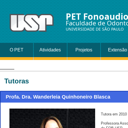
PET Fonoaudio
Faculdade de Odonto
UNIVERSIDADE DE SÃO PAULO
O PET
Atividades
Projetos
Extensão
Universitári
Promoção 
Tutoras
Saúde
Profa. Dra. Wanderleia Quinhoneiro Blasca
Tutora em 2010 
Professora Asso